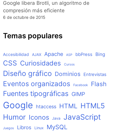
Google libera Brotli, un algoritmo de
compresión más eficiente
6 de octubre de 2015
Temas populares
Apache
Bing
bbPress
Accesibilidad
AJAX
ASP
CSS
Curiosidades
Cursos
Diseño gráfico
Dominios
Entrevistas
Eventos organizados
Flash
Facebook
Fuentes tipográficas
GIMP
Google
HTML5
HTML
htaccess
JavaScript
Humor
Iconos
Java
MySQL
Libros
Linux
Juegos