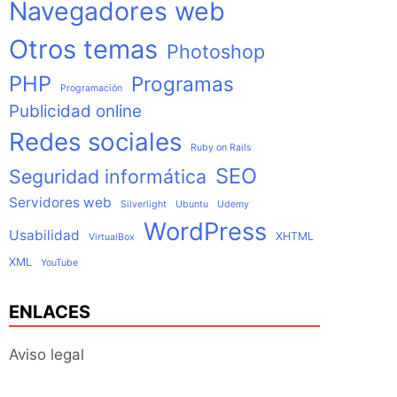
Navegadores web
Otros temas
Photoshop
PHP
Programas
Programación
Publicidad online
Redes sociales
Ruby on Rails
SEO
Seguridad informática
Servidores web
Silverlight
Ubuntu
Udemy
WordPress
Usabilidad
XHTML
VirtualBox
XML
YouTube
ENLACES
Aviso legal