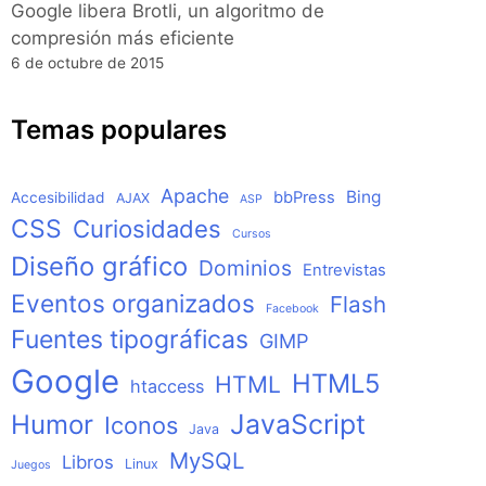
Google libera Brotli, un algoritmo de
compresión más eficiente
6 de octubre de 2015
Temas populares
Apache
Bing
bbPress
Accesibilidad
AJAX
ASP
CSS
Curiosidades
Cursos
Diseño gráfico
Dominios
Entrevistas
Eventos organizados
Flash
Facebook
Fuentes tipográficas
GIMP
Google
HTML5
HTML
htaccess
JavaScript
Humor
Iconos
Java
MySQL
Libros
Linux
Juegos