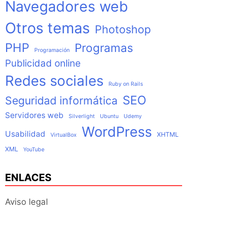
Navegadores web
Otros temas
Photoshop
PHP
Programas
Programación
Publicidad online
Redes sociales
Ruby on Rails
SEO
Seguridad informática
Servidores web
Silverlight
Ubuntu
Udemy
WordPress
Usabilidad
XHTML
VirtualBox
XML
YouTube
ENLACES
Aviso legal