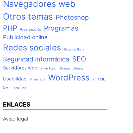
Navegadores web
Otros temas
Photoshop
PHP
Programas
Programación
Publicidad online
Redes sociales
Ruby on Rails
SEO
Seguridad informática
Servidores web
Silverlight
Ubuntu
Udemy
WordPress
Usabilidad
XHTML
VirtualBox
XML
YouTube
ENLACES
Aviso legal