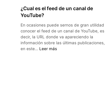
¿Cual es el feed de un canal de
YouTube?
En ocasiones puede sernos de gran utilidad
conocer el feed de un canal de YouTube, es
decir, la URL donde va apareciendo la
información sobre las últimas publicaciones,
¿Cual
en este…
Leer más
es
el
feed
de
un
canal
de
YouTube?