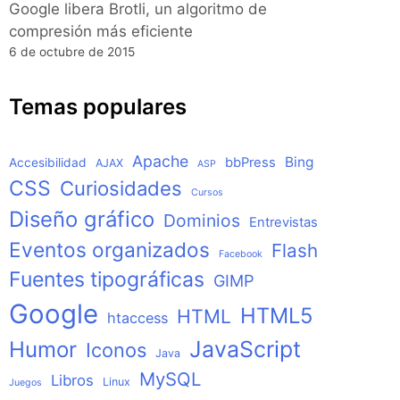
Google libera Brotli, un algoritmo de
compresión más eficiente
6 de octubre de 2015
Temas populares
Apache
Bing
bbPress
Accesibilidad
AJAX
ASP
CSS
Curiosidades
Cursos
Diseño gráfico
Dominios
Entrevistas
Eventos organizados
Flash
Facebook
Fuentes tipográficas
GIMP
Google
HTML5
HTML
htaccess
JavaScript
Humor
Iconos
Java
MySQL
Libros
Linux
Juegos