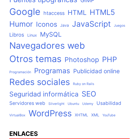
GIMP
Google
HTML5
HTML
htaccess
JavaScript
Humor
Iconos
Java
Juegos
MySQL
Libros
Linux
Navegadores web
Otros temas
PHP
Photoshop
Programas
Publicidad online
Programación
Redes sociales
Ruby on Rails
SEO
Seguridad informática
Servidores web
Usabilidad
Silverlight
Ubuntu
Udemy
WordPress
XHTML
XML
VirtualBox
YouTube
ENLACES