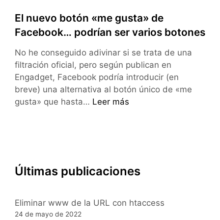
El nuevo botón «me gusta» de
Facebook… podrían ser varios botones
No he conseguido adivinar si se trata de una
filtración oficial, pero según publican en
Engadget, Facebook podría introducir (en
breve) una alternativa al botón único de «me
El
gusta» que hasta…
Leer más
nuevo
botón
«me
gusta»
de
Últimas publicaciones
Facebook…
podrían
ser
Eliminar www de la URL con htaccess
varios
24 de mayo de 2022