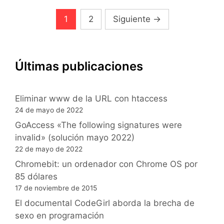
Navegación
1
2
Siguiente
→
de
entradas
Últimas publicaciones
Eliminar www de la URL con htaccess
24 de mayo de 2022
GoAccess «The following signatures were
invalid» (solución mayo 2022)
22 de mayo de 2022
Chromebit: un ordenador con Chrome OS por
85 dólares
17 de noviembre de 2015
El documental CodeGirl aborda la brecha de
sexo en programación