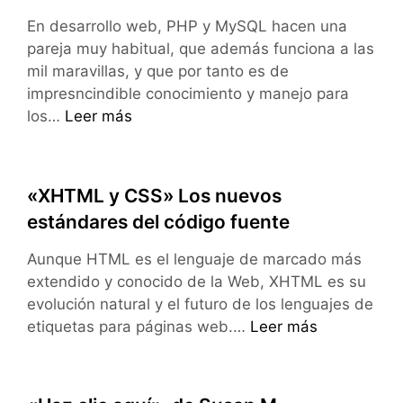
En desarrollo web, PHP y MySQL hacen una
pareja muy habitual, que además funciona a las
mil maravillas, y que por tanto es de
impresncindible conocimiento y manejo para
Libro:
los…
Leer más
«Desarrollo
Web
con
«XHTML y CSS» Los nuevos
PHP
estándares del código fuente
y
MySQL»
Aunque HTML es el lenguaje de marcado más
extendido y conocido de la Web, XHTML es su
evolución natural y el futuro de los lenguajes de
«XHTML
etiquetas para páginas web.…
Leer más
y
CSS»
Los