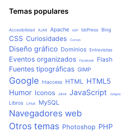
Temas populares
Apache
Bing
bbPress
Accesibilidad
AJAX
ASP
CSS
Curiosidades
Cursos
Diseño gráfico
Dominios
Entrevistas
Eventos organizados
Flash
Facebook
Fuentes tipográficas
GIMP
Google
HTML5
HTML
htaccess
JavaScript
Humor
Iconos
Java
Juegos
MySQL
Libros
Linux
Navegadores web
Otros temas
PHP
Photoshop