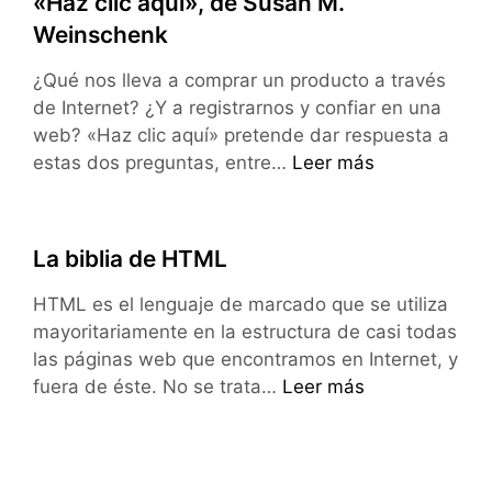
«Haz clic aquí», de Susan M.
nuevos
Weinschenk
estándares
del
¿Qué nos lleva a comprar un producto a través
código
de Internet? ¿Y a registrarnos y confiar en una
fuente
web? «Haz clic aquí» pretende dar respuesta a
«Haz
estas dos preguntas, entre…
Leer más
clic
aquí»,
de
La biblia de HTML
Susan
M.
HTML es el lenguaje de marcado que se utiliza
Weinschenk
mayoritariamente en la estructura de casi todas
las páginas web que encontramos en Internet, y
La
fuera de éste. No se trata…
Leer más
biblia
de
HTML