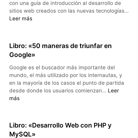
con una guía de introducción al desarrollo de
sitios web creados con las nuevas tecnologías…
«HTML5
Leer más
y
CSS3»,
libro
Libro: «50 maneras de triunfar en
por
Google»
Christophe
Aubry
Google es el buscador más importante del
mundo, el más utilizado por los internautas, y
en la mayoría de los casos el punto de partida
Libro:
desde donde los usuarios comienzan…
Leer
«50
más
maneras
de
triunfar
Libro: «Desarrollo Web con PHP y
en
MySQL»
Google»