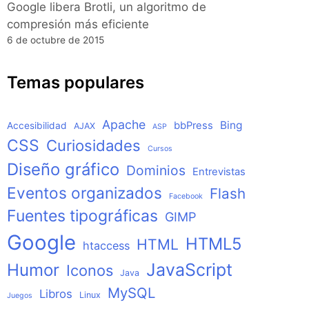
Google libera Brotli, un algoritmo de
compresión más eficiente
6 de octubre de 2015
Temas populares
Apache
Bing
bbPress
Accesibilidad
AJAX
ASP
CSS
Curiosidades
Cursos
Diseño gráfico
Dominios
Entrevistas
Eventos organizados
Flash
Facebook
Fuentes tipográficas
GIMP
Google
HTML5
HTML
htaccess
JavaScript
Humor
Iconos
Java
MySQL
Libros
Linux
Juegos