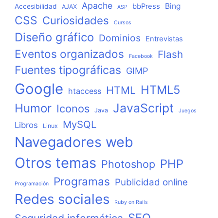
Apache
Bing
bbPress
Accesibilidad
AJAX
ASP
CSS
Curiosidades
Cursos
Diseño gráfico
Dominios
Entrevistas
Eventos organizados
Flash
Facebook
Fuentes tipográficas
GIMP
Google
HTML5
HTML
htaccess
JavaScript
Humor
Iconos
Java
Juegos
MySQL
Libros
Linux
Navegadores web
Otros temas
PHP
Photoshop
Programas
Publicidad online
Programación
Redes sociales
Ruby on Rails
SEO
Seguridad informática