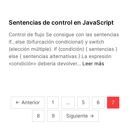
Sentencias de control en JavaScript
Control de flujo Se consigue con las sentencias
if…else (bifurcación condicional) y switch
(elección múltiple). if (condición) { sentencias }
else { sentencias alternativas } La expresión
Sentencias
«condición» debería devolver…
Leer más
de
control
en
JavaScript
Navegación
←
Anterior
1
…
5
6
7
de
8
9
Siguiente
→
entradas