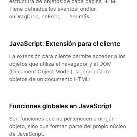
estructura de objetos de cada página HTML.
Tiene definidos los eventos: onBlur,
Jerarquía
onDragDrop, onError,…
Leer más
de
objetos
en
JavaScript: Extensión para el cliente
JavaScript:
objeto
La extensión para cliente permite acceder a los
WINDOW
objetos que utiliza el navegador y al DOM
(Document Object Model), la jerarquía de
objetos de un documento HTML:
Funciones globales en JavaScript
Son funciones que no pertenecen a ningún
objeto, sino que forman parte del propio núcleo
de JavaScript.