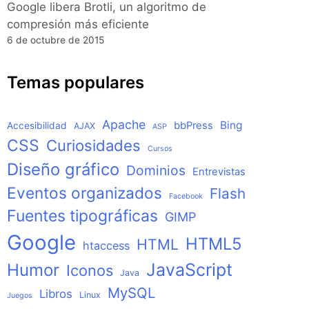
Google libera Brotli, un algoritmo de
compresión más eficiente
6 de octubre de 2015
Temas populares
Apache
Bing
bbPress
Accesibilidad
AJAX
ASP
CSS
Curiosidades
Cursos
Diseño gráfico
Dominios
Entrevistas
Eventos organizados
Flash
Facebook
Fuentes tipográficas
GIMP
Google
HTML5
HTML
htaccess
JavaScript
Humor
Iconos
Java
MySQL
Libros
Linux
Juegos