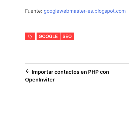
Fuente:
googlewebmaster-es.blogspot.com
GOOGLE
SEO
Navegación
Importar contactos en PHP con
OpenInviter
de
entradas