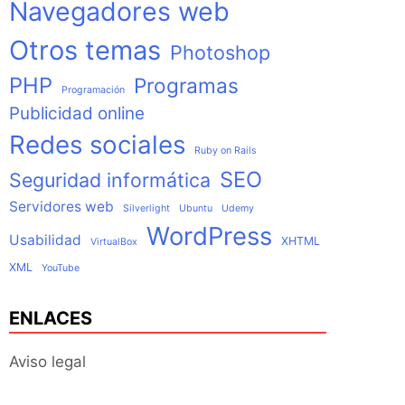
Navegadores web
Otros temas
Photoshop
PHP
Programas
Programación
Publicidad online
Redes sociales
Ruby on Rails
SEO
Seguridad informática
Servidores web
Silverlight
Ubuntu
Udemy
WordPress
Usabilidad
XHTML
VirtualBox
XML
YouTube
ENLACES
Aviso legal