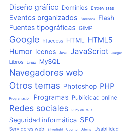
Diseño gráfico
Dominios
Entrevistas
Eventos organizados
Flash
Facebook
Fuentes tipográficas
GIMP
Google
HTML5
HTML
htaccess
JavaScript
Humor
Iconos
Java
Juegos
MySQL
Libros
Linux
Navegadores web
Otros temas
PHP
Photoshop
Programas
Publicidad online
Programación
Redes sociales
Ruby on Rails
SEO
Seguridad informática
Servidores web
Usabilidad
Silverlight
Ubuntu
Udemy