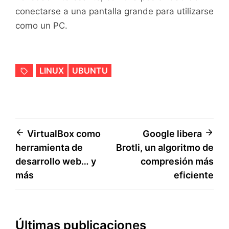
conectarse a una pantalla grande para utilizarse
como un PC.
LINUX
UBUNTU
Navegación
VirtualBox como
Google libera
herramienta de
Brotli, un algoritmo de
de
desarrollo web… y
compresión más
entradas
más
eficiente
Últimas publicaciones