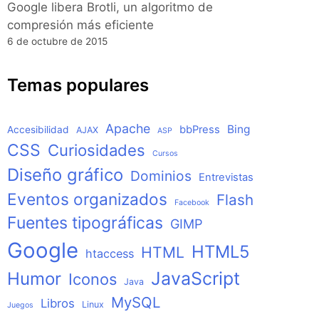
Google libera Brotli, un algoritmo de
compresión más eficiente
6 de octubre de 2015
Temas populares
Apache
Bing
bbPress
Accesibilidad
AJAX
ASP
CSS
Curiosidades
Cursos
Diseño gráfico
Dominios
Entrevistas
Eventos organizados
Flash
Facebook
Fuentes tipográficas
GIMP
Google
HTML5
HTML
htaccess
JavaScript
Humor
Iconos
Java
MySQL
Libros
Linux
Juegos