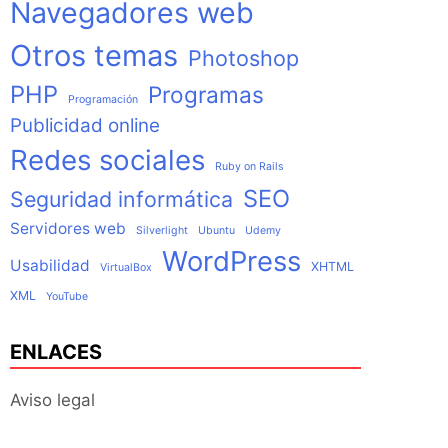
Navegadores web
Otros temas
Photoshop
PHP
Programas
Programación
Publicidad online
Redes sociales
Ruby on Rails
SEO
Seguridad informática
Servidores web
Silverlight
Ubuntu
Udemy
WordPress
Usabilidad
XHTML
VirtualBox
XML
YouTube
ENLACES
Aviso legal