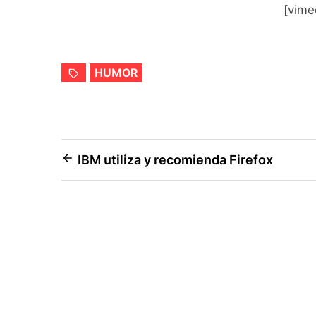
[vim
HUMOR
Navegación
IBM utiliza y recomienda Firefox
de
entradas