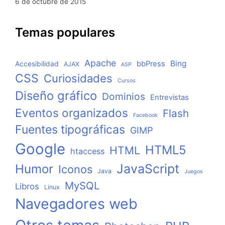
6 de octubre de 2015
Temas populares
Apache
Bing
bbPress
Accesibilidad
AJAX
ASP
CSS
Curiosidades
Cursos
Diseño gráfico
Dominios
Entrevistas
Eventos organizados
Flash
Facebook
Fuentes tipográficas
GIMP
Google
HTML5
HTML
htaccess
JavaScript
Humor
Iconos
Java
Juegos
MySQL
Libros
Linux
Navegadores web