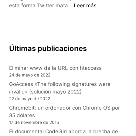
Ya
esta forma Twitter mata…
Leer más
se
pueden
compartir
vídeos
en
Últimas publicaciones
Twitter
Eliminar www de la URL con htaccess
24 de mayo de 2022
GoAccess «The following signatures were
invalid» (solución mayo 2022)
22 de mayo de 2022
Chromebit: un ordenador con Chrome OS por
85 dólares
17 de noviembre de 2015
El documental CodeGirl aborda la brecha de