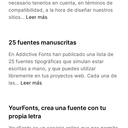
necesario tenerlos en cuenta, en términos de
compatibilidad, a la hora de diseñar nuestros
Fuentes
sitios…
Leer más
compatibles
con
iPhone/iPad
25 fuentes manuscritas
(iOS)
En Addictive Fonts han publicado una lista de
25 fuentes tipográficas que simulan estar
escritas a mano, y que puedes utilizar
libremente en tus proyectos web. Cada una de
25
las…
Leer más
fuentes
manuscritas
YourFonts, crea una fuente con tu
propia letra