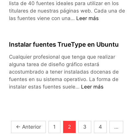
texto?
lista de 40 fuentes ideales para utilizar en los
titulares de nuestras páginas web. Cada una de
40
las fuentes viene con una…
Leer más
fuentes
para
titulares
Instalar fuentes TrueType en Ubuntu
Cualquier profesional que tenga que realizar
alguna tarea de diseño gráfico estará
acostumbrado a tener instaladas docenas de
fuentes en su sistema operativo. La forma de
Instalar
instalar estas fuentes suele…
Leer más
fuentes
TrueType
en
Ubuntu
Navegación
←
Anterior
1
2
3
4
…