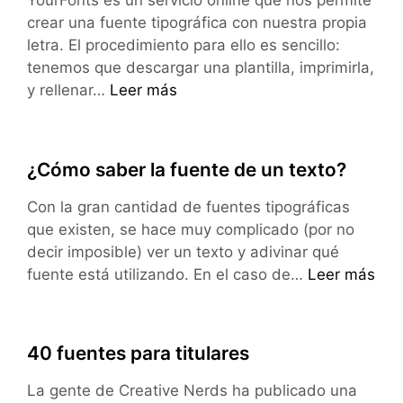
YourFonts es un servicio online que nos permite
crear una fuente tipográfica con nuestra propia
letra. El procedimiento para ello es sencillo:
tenemos que descargar una plantilla, imprimirla,
YourFonts,
y rellenar…
Leer más
crea
una
fuente
¿Cómo saber la fuente de un texto?
con
tu
Con la gran cantidad de fuentes tipográficas
propia
que existen, se hace muy complicado (por no
letra
decir imposible) ver un texto y adivinar qué
¿Cómo
fuente está utilizando. En el caso de…
Leer más
saber
la
fuente
40 fuentes para titulares
de
un
La gente de Creative Nerds ha publicado una