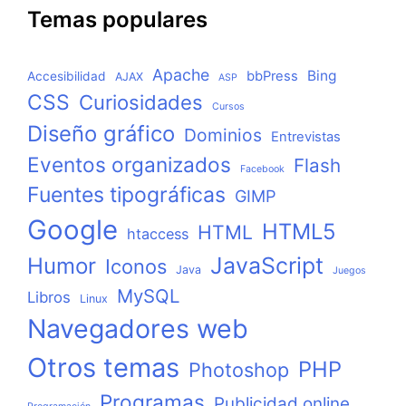
Temas populares
Apache
Bing
bbPress
Accesibilidad
AJAX
ASP
CSS
Curiosidades
Cursos
Diseño gráfico
Dominios
Entrevistas
Eventos organizados
Flash
Facebook
Fuentes tipográficas
GIMP
Google
HTML5
HTML
htaccess
JavaScript
Humor
Iconos
Java
Juegos
MySQL
Libros
Linux
Navegadores web
Otros temas
PHP
Photoshop
Programas
Publicidad online