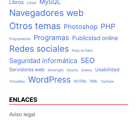
MySQL
Libros
Linux
Navegadores web
Otros temas
PHP
Photoshop
Programas
Publicidad online
Programación
Redes sociales
Ruby on Rails
SEO
Seguridad informática
Servidores web
Usabilidad
Silverlight
Ubuntu
Udemy
WordPress
XHTML
XML
VirtualBox
YouTube
ENLACES
Aviso legal